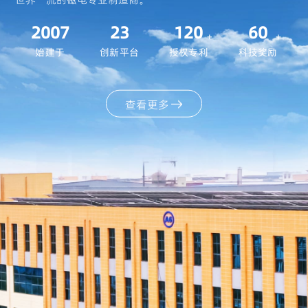
2007
23
120
60
+
+
始建于
创新平台
授权专利
科技奖励
查看更多
磁性材料
查看更多